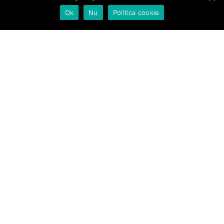
Ok
Nu
Politica cookie
Proiecte şi investiţii
Informații de interes public
Formulare online
Termeni și condiții
Comuna Sântimbru