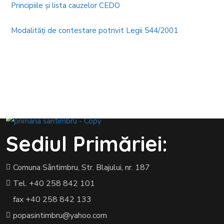
Principiile şi lista cauzelor CEDO
Modalităţi de contestare potrivit Legii 544/2001
Sediul Primăriei:
Comuna Sântimbru, Str. Blajului, nr. 187
Tel. +40 258 842 101
fax +40 258 842 133
popasintimbru@yahoo.com