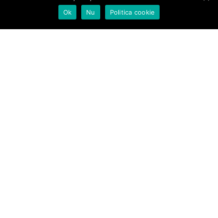
Ok
Nu
Politica cookie
Proiecte şi investiţii
Informații de interes public
Formulare online
Termeni și condiții
Comuna Sântimbru