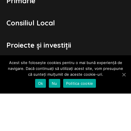
Primărie
Consiliul Local
Proiecte şi investiţii
Acest site folosește cookies pentru o mai bună experiență de
Informații de interes public
navigare. Dacă continuați să utilizați acest site, vom presupune
că sunteți mulțumit de aceste cookie-uri.
Ok
Nu
Politica cookie
Formulare online
Termeni și condiții