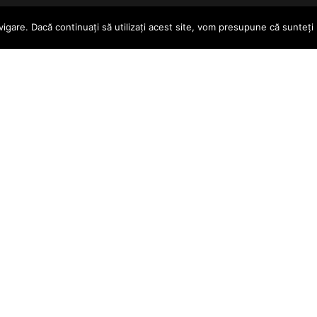
gare. Dacă continuați să utilizați acest site, vom presupune că sunteți
Consiliul Local
842
Proiecte şi investiţii
u@yahoo.com
Informații de inter
public
Formulare online
Termeni și condiții