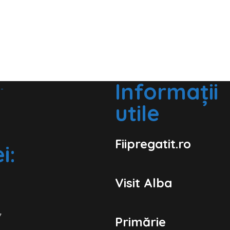
Informații
utile
Fiipregatit.ro
i:
Visit Alba
7
Primărie