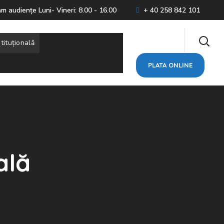
m audienţe Luni- Vineri: 8.00 - 16.00
+ 40 258 842 101
stituțională
PLATA ONLINE
ală