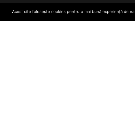
Tel. +40 258
Acest site folosește cookies pentru o mai bună experiență de navi
842 101
fax +40 258 
133
popasintimbr