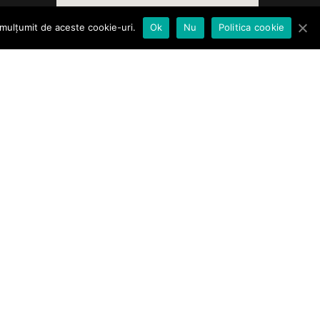
 mulțumit de aceste cookie-uri.
Ok
Nu
Politica cookie
es