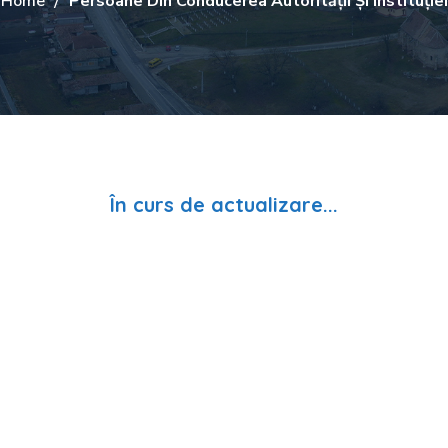
Home
Persoane Din Conducerea Autorității Și Instituției
În curs de actualizare...