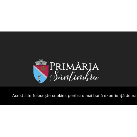
Acest site folosește cookies pentru o mai bună experiență de navi
Sediul Primăriei:
Comuna Sântimbru, Str. Blajului,
nr. 187
Tel. +40 258 842 101