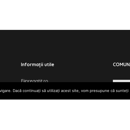
Informații utile
COMUN
Fiipregatit.ro
gare. Dacă continuați să utilizați acest site, vom presupune că sunteți
Visit Alba
Primărie
Consiliul Local
Proiecte şi investiţii